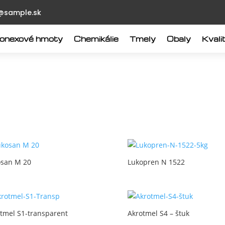
@sample.sk
Ionexové hmoty
Chemikálie
Tmely
Obaly
Kvali
osan M 20
Lukopren N 1522
tmel S1-transparent
Akrotmel S4 – štuk