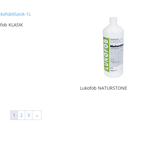
fob KLASIK
Lukofob NATURSTONE
1
2
3
→