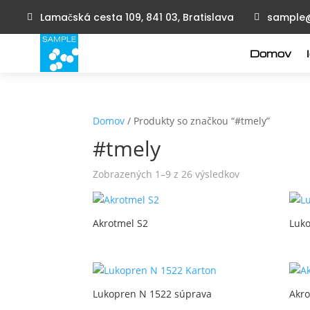
Lamačská cesta 109, 841 03, Bratislava
sample
Domov
Domov
/ Produkty so značkou “#tmely”
#tmely
Zobrazených 1–9 z 26 výsledkov
Akrotmel S2
Luk
Lukopren N 1522 súprava
Akro