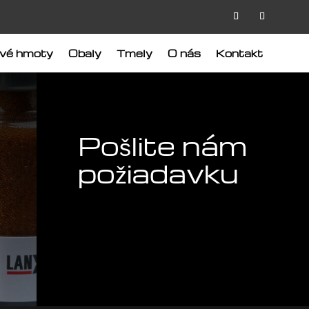
ové hmoty
Obaly
Tmely
O nás
Kontakt
Pošlite nám
požiadavku
KONTAKT