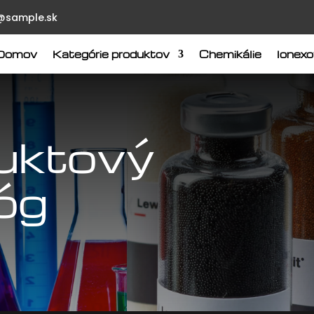
@sample.sk
Domov
Kategórie produktov
Chemikálie
Ionex
uktový
óg