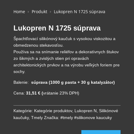
Home
Produkt
Lukopren N 1725 súprava
E
E
Lukopren N 1725 súprava
Špachtľovací silikónový kaučuk s vysokou viskozitou a
obmedzenou stekavosťou.
Používa sa na snímanie reliéfov a dekoratívnych štukov
zo šikmých a zvislých stien pri opravách
architektonických prvkov a na výrobu veľkých foriem pre
sochy.
Balenie:
súprava (1000 g pasta + 30 g katalyzátor)
Cena:
31,51 € (
vrátanie 23% DPH)
Kategórie:
Kategórie produktov
,
Lukopren N
,
Silikónové
kaučuky
,
Tmely
Značka:
#tmely #silikonove kaucuky